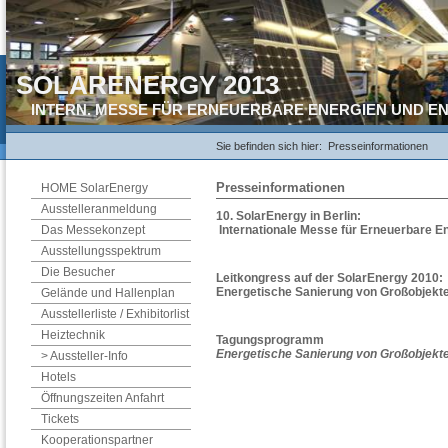
SOLARENERGY 2013
INTERN. MESSE FÜR ERNEUERBARE ENERGIEN UND E
Sie befinden sich hier:
Presseinformationen
Presseinformationen
HOME SolarEnergy
Ausstelleranmeldung
10. SolarEnergy in Berlin:
Das Messekonzept
Internationale Messe für Erneuerbare En
Ausstellungsspektrum
Die Besucher
Leitkongress auf der SolarEnergy 2010:
Energetische Sanierung von Großobjekt
Gelände und Hallenplan
Ausstellerliste / Exhibitorlist
Heiztechnik
Tagungsprogramm
Energetische Sanierung von Großobjekt
> Aussteller-Info
Hotels
Öffnungszeiten Anfahrt
Tickets
Kooperationspartner